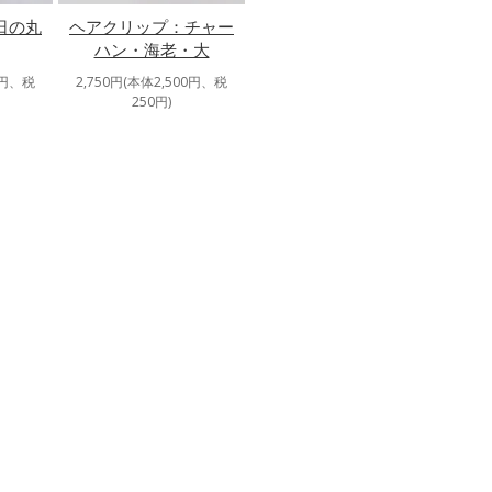
日の丸
ヘアクリップ：チャー
ハン・海老・大
0円、税
2,750円(本体2,500円、税
250円)