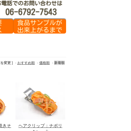
順を変更 ]
-
おすすめ順
-
価格順
-
新着順
焼きそ
ヘアクリップ：ナポリ