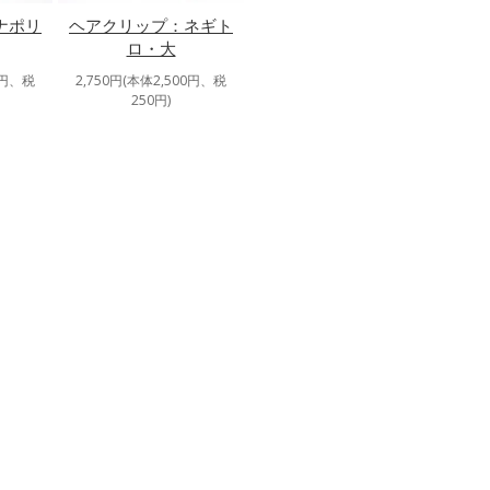
ナポリ
ヘアクリップ：ネギト
ロ・大
0円、税
2,750円(本体2,500円、税
250円)