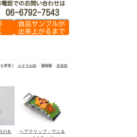
順を変更 ]
-
おすすめ順
-
価格順
-
新着順
ヘアクリップ：ウニ＆
日の丸