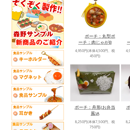
ポーチ：丸型ポ
ーチ：肉じゃがB
4,950円(本体4,500円、税
4
450円)
ポーチ：舟形(お弁当
風)A
8,250円(本体7,500円、税
8
750円)