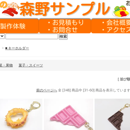
>
■ キーホルダー
菜・果物
菓子・スイーツ
[ 並び
前のページへ
全 [348] 商品中 [31-60] 商品を表示していま