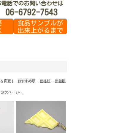
順を変更 ]
-
おすすめ順
-
価格順
-
新着順
す
次のページへ