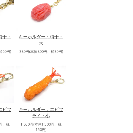
梅干・
キーホルダー：梅干・
大
税60円)
880円(本体800円、税80円)
エビフ
キーホルダー：エビフ
ニ
ライ・小
0円、税
1,650円(本体1,500円、税
150円)