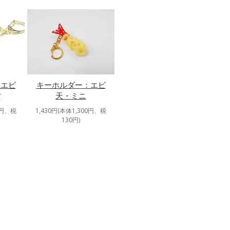
：エビ
キーホルダー：エビ
ぽ
天・ミニ
0円、税
1,430円(本体1,300円、税
130円)