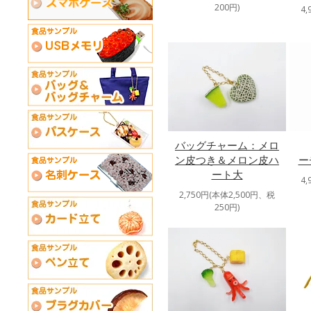
200円)
4
バッグチャーム：メロ
ン皮つき＆メロン皮ハ
ー
ート大
4
2,750円(本体2,500円、税
250円)