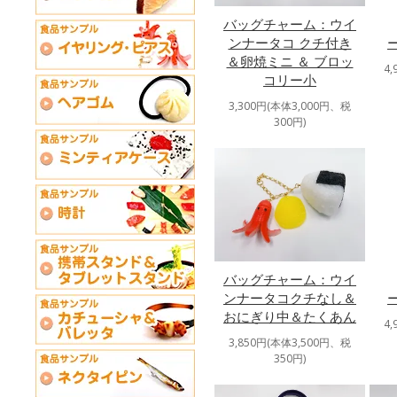
バッグチャーム：ウイ
ンナータコ クチ付き
＆卵焼ミニ ＆ ブロッ
4
コリー小
3,300円(本体3,000円、税
300円)
バッグチャーム：ウイ
ンナータコクチなし＆
おにぎり中＆たくあん
4
3,850円(本体3,500円、税
350円)