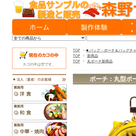
TOP
>
■ バッグ・ポーチ＆バッグチ
TOP
>
新商品
TOP
>
丸ポーチ新商品
カゴの中は空です。
ポーチ：丸型ポー