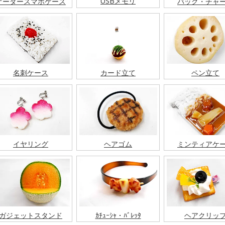
USBメモリ
オーダースマホケース
バッグ・チャ
名刺ケース
カード立て
ペン立て
イヤリング
ヘアゴム
ミンティアケ
ガジェットスタンド
ｶﾁｭｰｼｬ・ﾊﾞﾚｯﾀ
ヘアクリッ