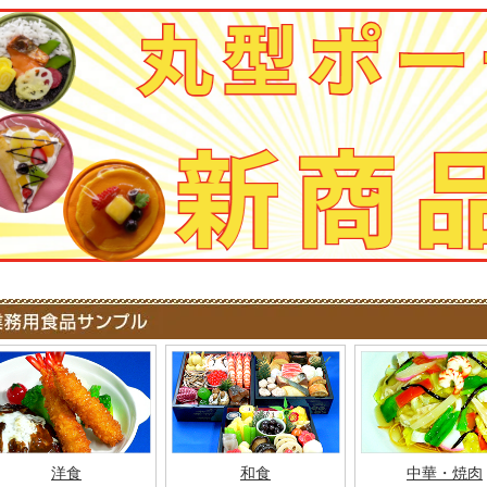
洋食
和食
中華・焼肉