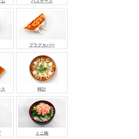
ーム
パスケース
プラグカバー
ース
時計
プ
ミニ椀