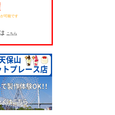
曜
学が可能です
認は
こちら