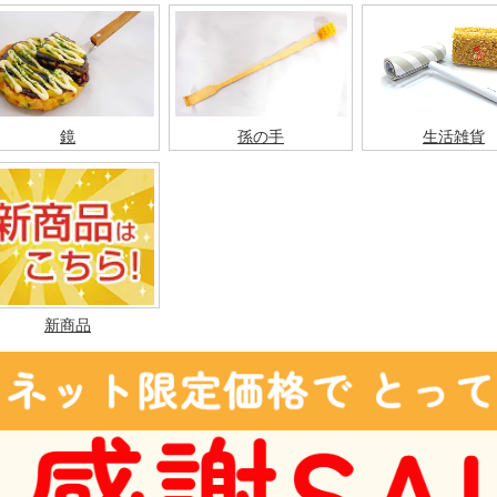
鏡
孫の手
生活雑貨
新商品