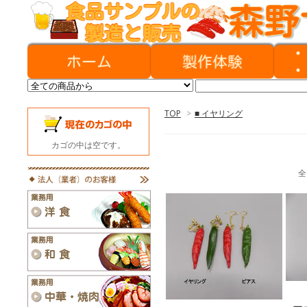
TOP
>
■ イヤリング
カゴの中は空です。
全