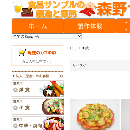
TOP
>
■ 鏡
カゴの中は空です。
サイズ小