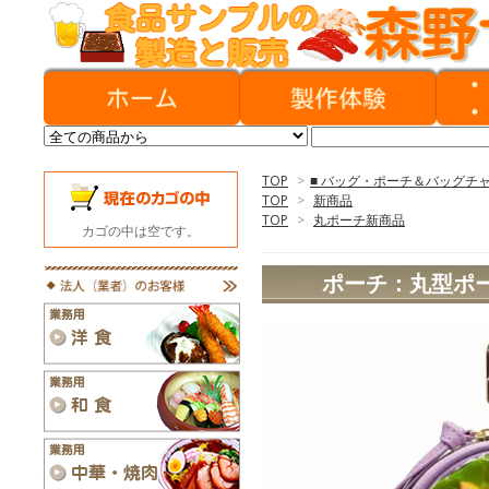
TOP
>
■ バッグ・ポーチ＆バッグチ
TOP
>
新商品
TOP
>
丸ポーチ新商品
カゴの中は空です。
ポーチ：丸型ポ