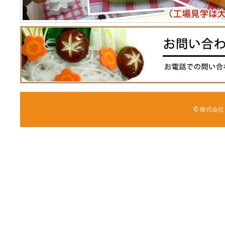
© 株式会社 森野