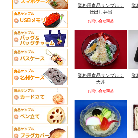
業務用食品サンプル：
業
仕出し弁当
お問い合せ商品
業務用食品サンプル：
業
天丼
お問い合せ商品