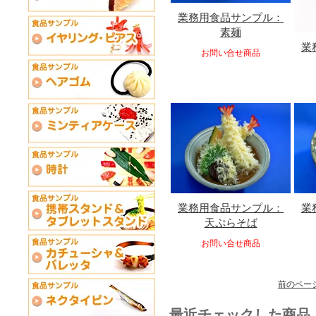
業務用食品サンプル：
素麺
業
お問い合せ商品
業務用食品サンプル：
業
天ぷらそば
お問い合せ商品
前のペー
最近チェックした商品