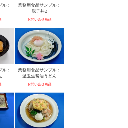
プル：
業務用食品サンプル：
親子丼2
品
お問い合せ商品
プル：
業務用食品サンプル：
ん
温玉生醤油うどん
品
お問い合せ商品