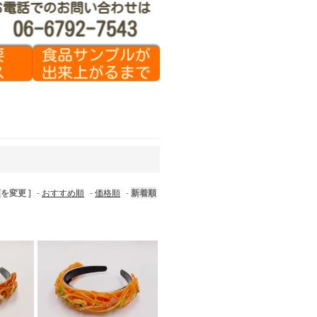
順を変更 ]
-
おすすめ順
-
価格順
-
新着順