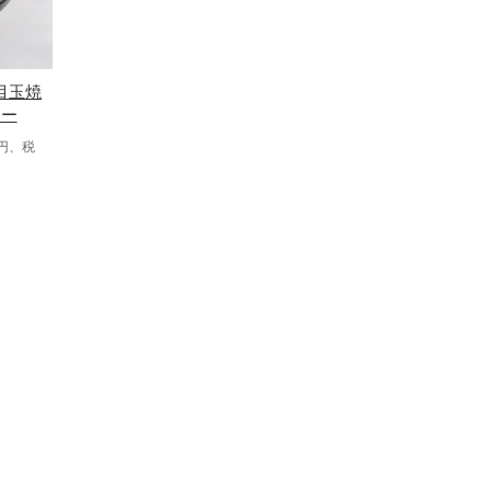
目玉焼
ナー
0円、税