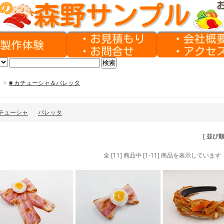
>
■ カチューシャ＆バレッタ
チューシャ
バレッタ
[ 並び
全 [11] 商品中 [1-11] 商品を表示しています