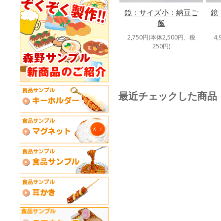
鏡：サイズ小：納豆ご
鏡
飯
2,750円(本体2,500円、税
4
250円)
最近チェックした商品