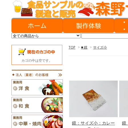
TOP
>
■ 鏡
>
サイズ小
カゴの中は空です。
鏡：サイズ小：カレー
鏡