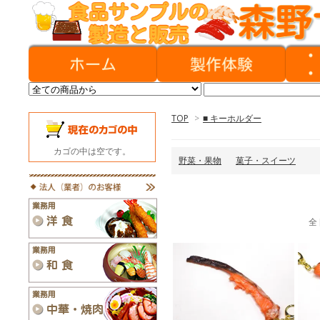
TOP
>
■ キーホルダー
カゴの中は空です。
野菜・果物
菓子・スイーツ
全