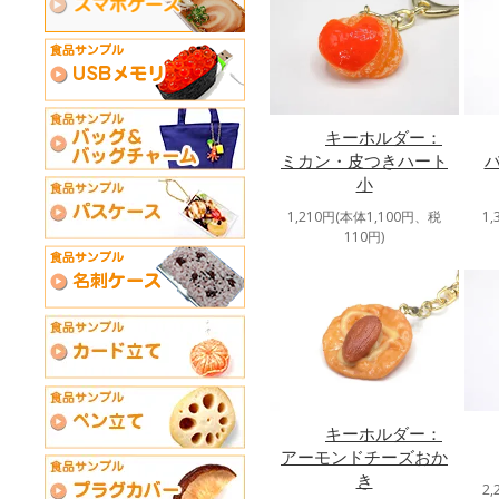
キーホルダー：
ミカン・皮つきハート
小
1,210円(本体1,100円、税
1
110円)
キーホルダー：
アーモンドチーズおか
き
2