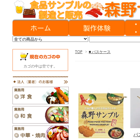
TOP
>
■ パスケース
カゴの中は空です。
パ