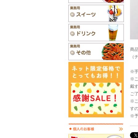
商品
（
※
※
戴
ご
※
す
※