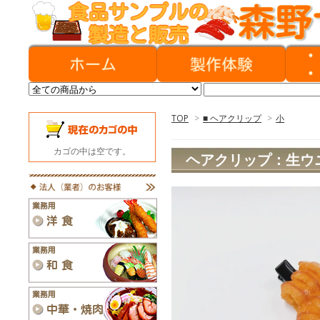
TOP
>
■ ヘアクリップ
>
小
カゴの中は空です。
ヘアクリップ：生ウ