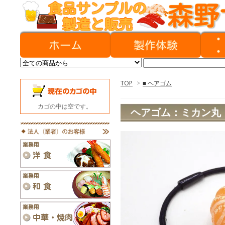
TOP
>
■ ヘアゴム
カゴの中は空です。
ヘアゴム：ミカン丸