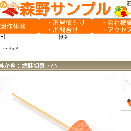
>
■ 耳かき
耳かき：焼鮭切身・小