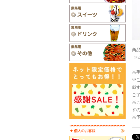
商品
（耳
※
※
戴
ご
※
す
※