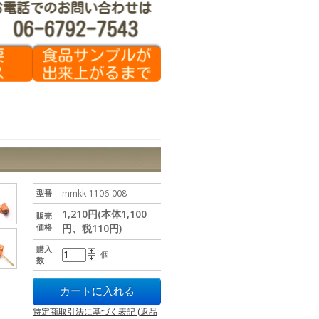
型番
mmkk-1106-008
1,210円(本体1,100
販売
価格
円、税110円)
購入
個
数
特定商取引法に基づく表記 (返品