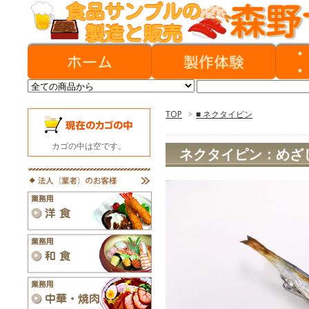
TOP
>
■ ネクタイピン
カゴの中は空です。
ネクタイピン：めざ