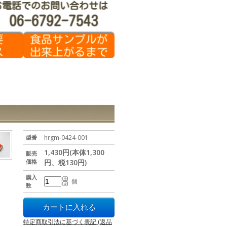
型番
hrgm-0424-001
1,430円(本体1,300
販売
価格
円、税130円)
購入
個
数
特定商取引法に基づく表記 (返品