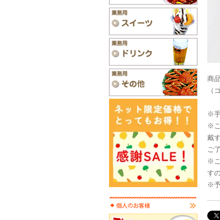
商品
（
※
※
戴
ご
※
す
※