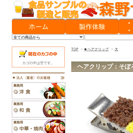
TOP
>
■ ヘアクリップ
>
大
カゴの中は空です。
ヘアクリップ：そぼ