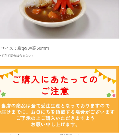
サイズ：縦φ90×高50mm
ード立て部分は含まない）