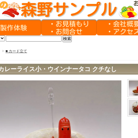
>
■ カード立て
カレーライス小・ウインナータコ クチなし