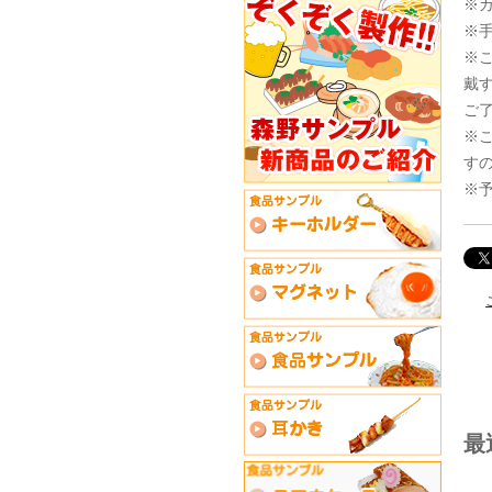
※
※
※
戴
ご
※
す
※
最