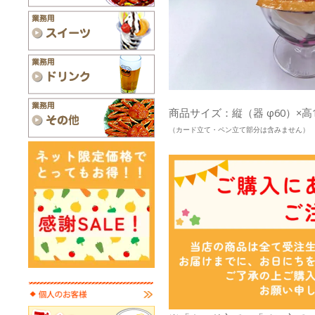
商品サイズ：縦（器 φ60）×高1
（カード立て・ペン立て部分は含みません）