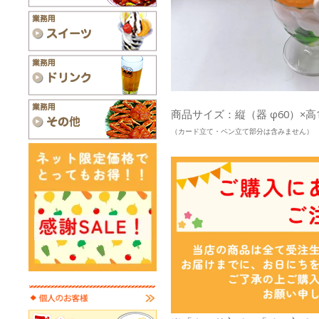
商品サイズ：縦（器 φ60）×高1
（カード立て・ペン立て部分は含みません）