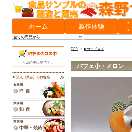
TOP
>
■ カード立て
カゴの中は空です。
パフェ小・メロン