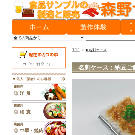
TOP
>
■ 名刺ケース
カゴの中は空です。
名刺ケース：納豆ご