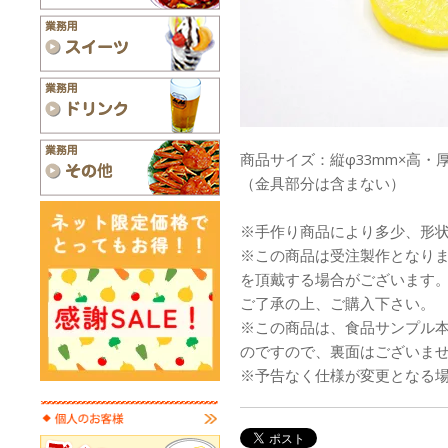
商品サイズ：縦φ33mm×高・厚
（金具部分は含まない）
※手作り商品により多少、形
※この商品は受注製作となり
を頂戴する場合がございます
ご了承の上、ご購入下さい。
※この商品は、食品サンプル
のですので、裏面はございま
※予告なく仕様が変更となる