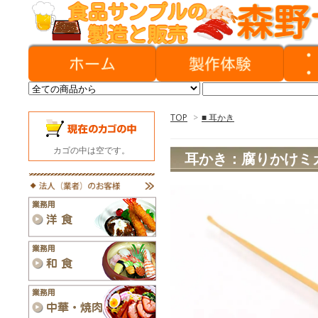
TOP
>
■ 耳かき
カゴの中は空です。
耳かき：腐りかけミ