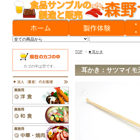
TOP
>
■ 耳かき
カゴの中は空です。
耳かき：サツマイモ