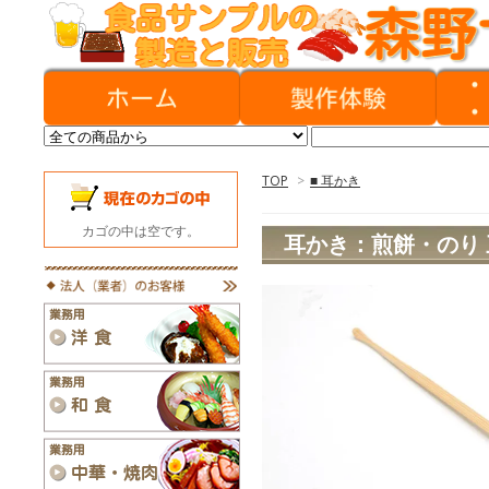
TOP
>
■ 耳かき
カゴの中は空です。
耳かき：煎餅・のり 