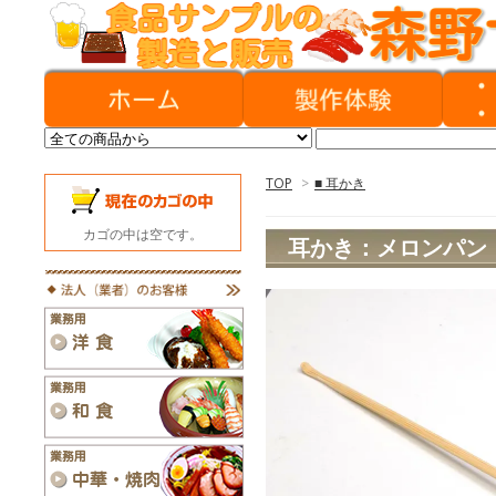
TOP
>
■ 耳かき
カゴの中は空です。
耳かき：メロンパン