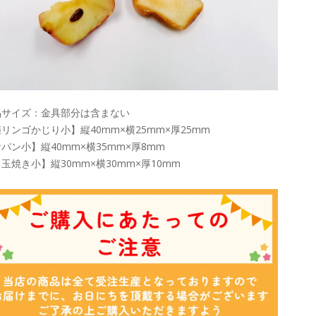
品サイズ：金具部分は含まない
リンゴかじり小】縦40mm×横25mm×厚25mm
パン小】縦40mm×横35mm×厚8mm
玉焼き小】縦30mm×横30mm×厚10mm