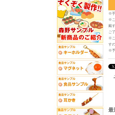
※
※
戴
ご
※
す
※
最