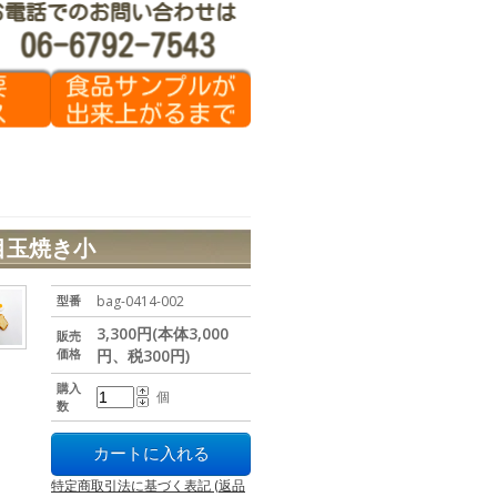
目玉焼き小
型番
bag-0414-002
3,300円(本体3,000
販売
価格
円、税300円)
購入
個
数
特定商取引法に基づく表記 (返品