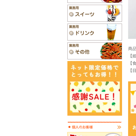
商
【姫
【食
【目