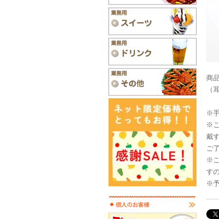
商品
（
※
※
戴
ご
※
す
※