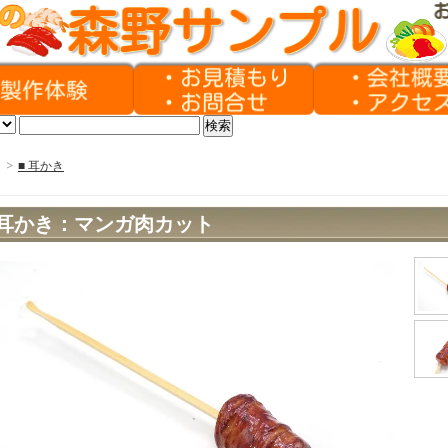
>
■ 耳かき
耳かき：マンガ肉カット