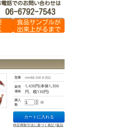
型番
mmkk-0414-002
1,430円(本体1,300
販売
価格
円、税130円)
購入
個
数
特定商取引法に基づく表記 (返品