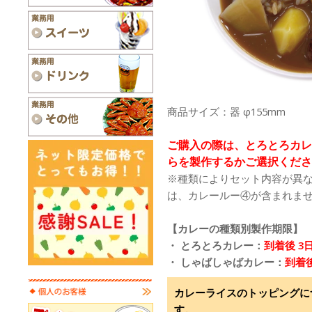
商品サイズ：器 φ155mm
ご購入の際は、とろとろカレ
らを製作するかご選択くださ
※種類によりセット内容が異
は、カレールー④が含まれま
【カレーの種類別製作期限】
・ とろとろカレー：
到着後 3
・ しゃばしゃばカレー：
到着後
カレーライスのトッピングに
す。