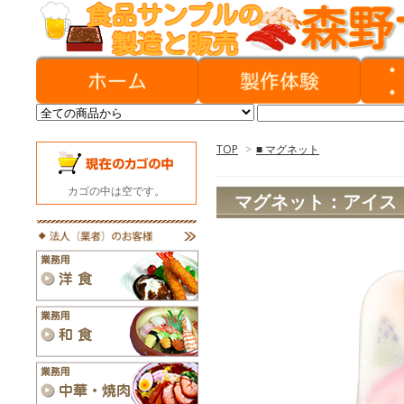
TOP
>
■ マグネット
カゴの中は空です。
マグネット：アイス