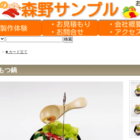
>
■ カード立て
もつ鍋