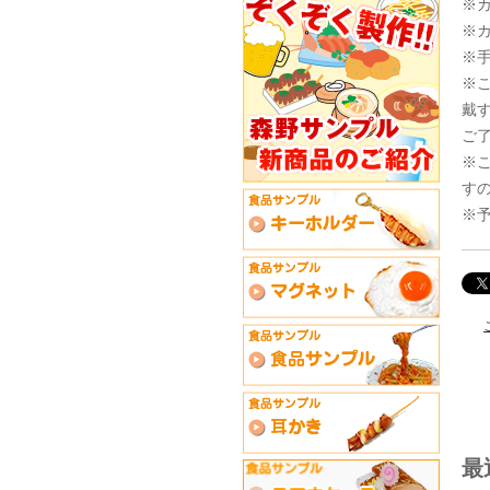
※
※
※
※
戴
ご
※
す
※
最