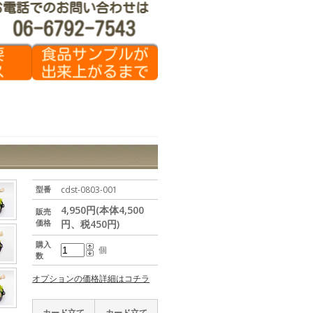
型番
cdst-0803-001
4,950円(本体4,500
販売
価格
円、税450円)
購入
個
数
オプションの価格詳細はコチラ
カード立て
カード立て