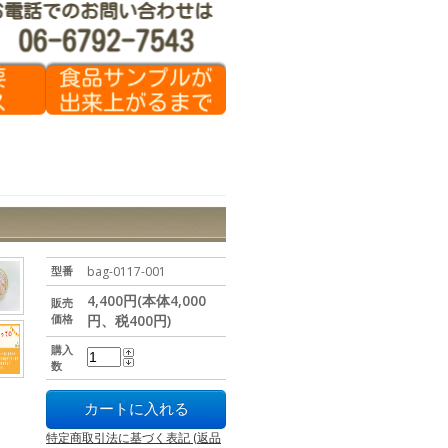
型番
bag-0117-001
4,400円(本体4,000
販売
価格
円、税400円)
購入
数
特定商取引法に基づく表記 (返品