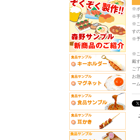
※
※
※
す
※
※
戴
ご
お
ー