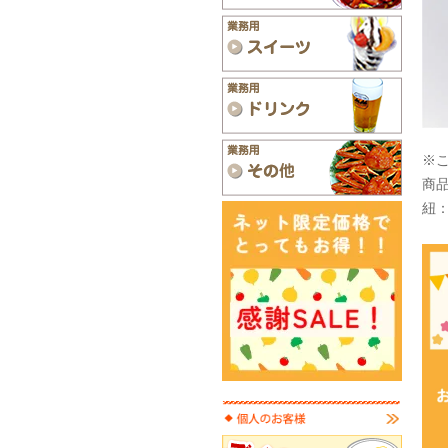
※
商品
紐：