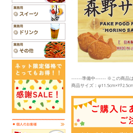
------準備中------ ※この
商品サイズ：φ11.5cm×ﾏﾁ2.