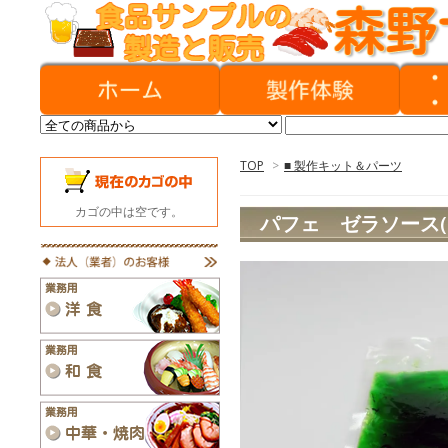
TOP
>
■ 製作キット＆パーツ
カゴの中は空です。
パフェ ゼラソース(