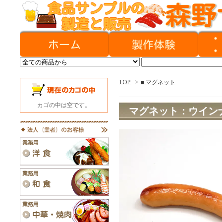
TOP
>
■ マグネット
カゴの中は空です。
マグネット：ウイン