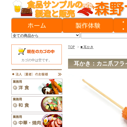
TOP
>
■ 耳かき
カゴの中は空です。
耳かき：カニ爪フラ