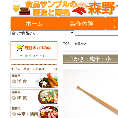
TOP
>
■ 耳かき
カゴの中は空です。
耳かき：梅干・小