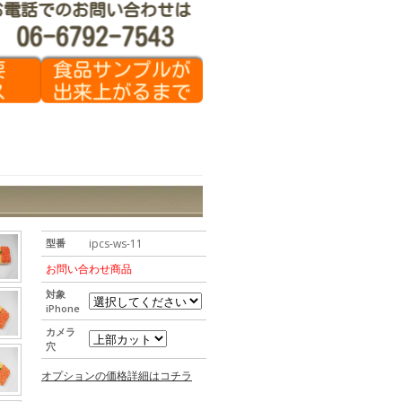
型番
ipcs-ws-11
お問い合わせ商品
対象
iPhone
カメラ
穴
オプションの価格詳細はコチラ