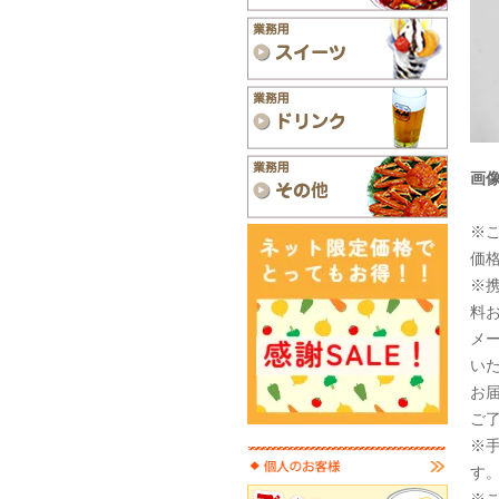
画
※
価
※
料お
メ
い
お
ご
※
す
※