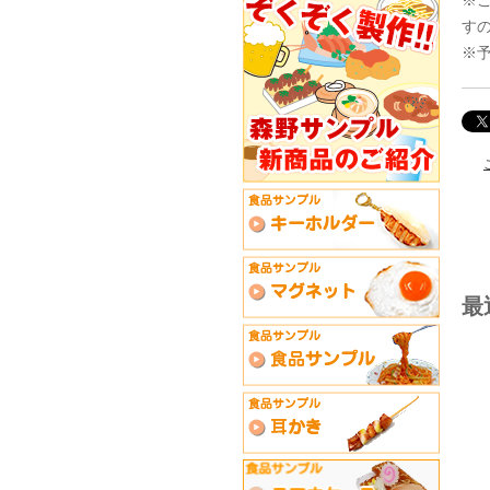
す
※
最