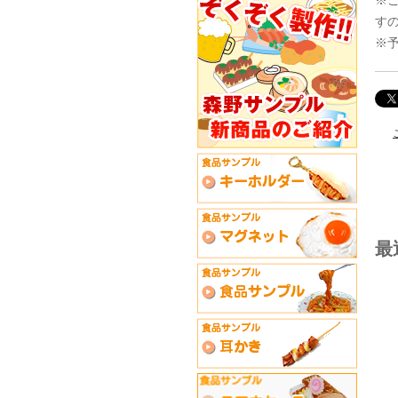
す
※
最