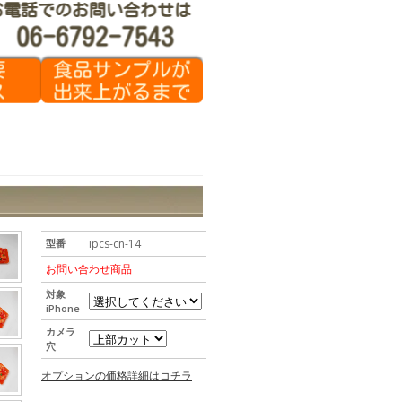
型番
ipcs-cn-14
お問い合わせ商品
対象
iPhone
カメラ
穴
オプションの価格詳細はコチラ