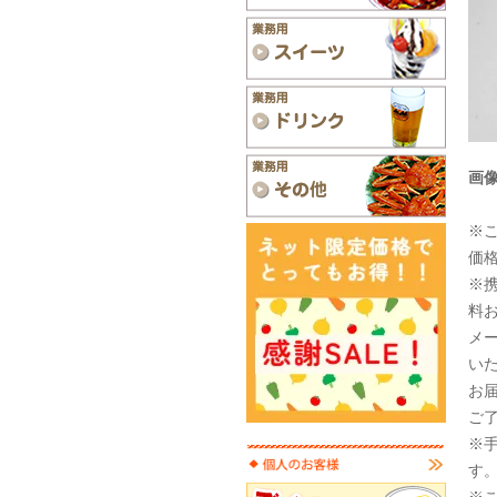
画
※
価
※
料お
メ
い
お
ご
※
す
※