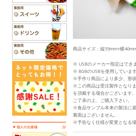
商品サイズ：縦55mm×横40mm
※ USBのメーカー指定はでき
※ 8GBのUSBを使用していま
※手作り商品により多少、形
※この商品は受注製作となり
を頂戴する場合がございます
ご了承の上、ご購入下さい。
※食品サンプル本来の製法に
裏面はございません。
※予告なく仕様が変更となる