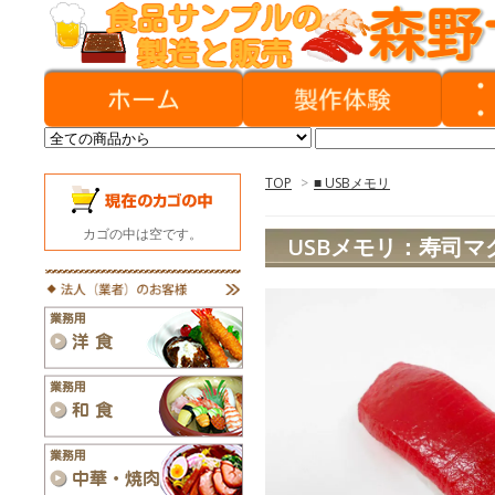
TOP
>
■ USBメモリ
カゴの中は空です。
USBメモリ：寿司マ