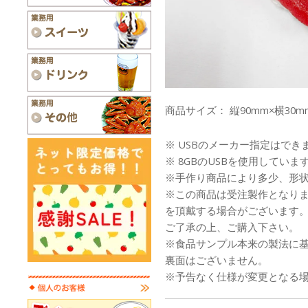
商品サイズ： 縦90mm×横30m
※ USBのメーカー指定はでき
※ 8GBのUSBを使用していま
※手作り商品により多少、形
※この商品は受注製作となり
を頂戴する場合がございます
ご了承の上、ご購入下さい。
※食品サンプル本来の製法に
裏面はございません。
※予告なく仕様が変更となる