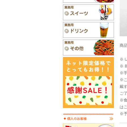
商品
※ 
※ 
※
※
戴
ご
※
は
※