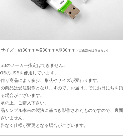
サイズ：縦30mm×横30mm×厚30mm
（USB部分は含まない）
USBのメーカー指定はできません。
8GBのUSBを使用しています。
手作り商品により多少、形状やサイズが変わります。
この商品は受注製作となりますので、お届けまでにお日にちを頂
する場合がございます。
了承の上、ご購入下さい。
食品サンプル本来の製法に基づき製作されたものですので、裏面
ございません。
予告なく仕様が変更となる場合がございます。