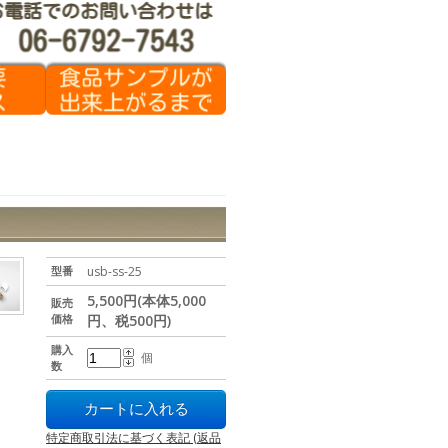
型番
usb-ss-25
5,500円(本体5,000
販売
価格
円、税500円)
購入
個
数
特定商取引法に基づく表記 (返品