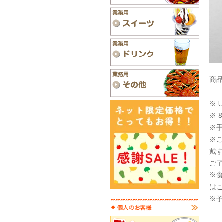
商品
※ 
※ 
※
※
戴
ご
※
は
※