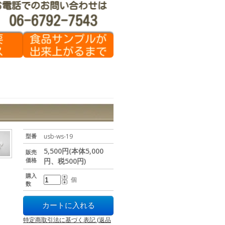
型番
usb-ws-19
5,500円(本体5,000
販売
価格
円、税500円)
購入
個
数
特定商取引法に基づく表記 (返品