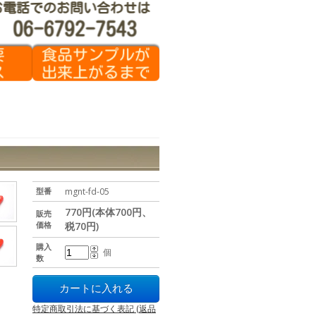
型番
mgnt-fd-05
770円(本体700円、
販売
価格
税70円)
購入
個
数
特定商取引法に基づく表記 (返品