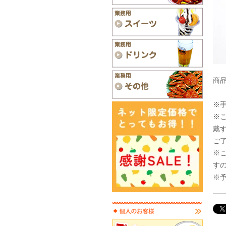
商品
※
※
戴
ご
※
す
※